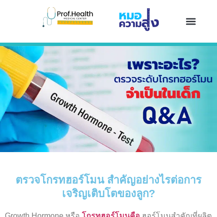
ที่มาของ Prof.he
เคสรีวิวความสูง
วิธีเพิ่มความสูง
ผลิตภัณฑ์เพิ่มความสูง
ตอบทุกข้อสงสัย
ติดต่อหรือปรึกษา
ตรวจโกรทฮอร์โมน สำคัญอย่างไรต่อการ
เจริญเติบโตของลูก?
Growth Hormone หรือ
โกรทฮอร์โมนคือ
ฮอร์โมนสำคัญที่ผลิต