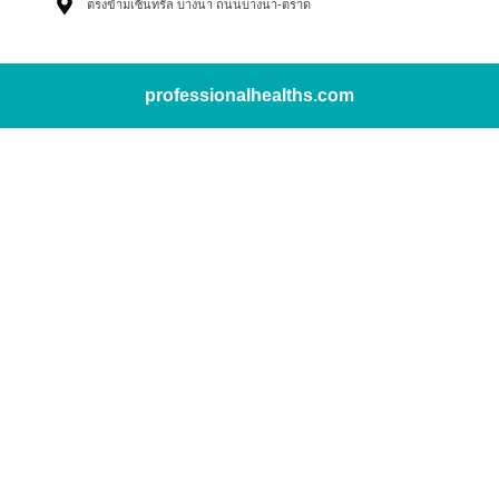
ตรงข้ามเซ็นทรัล บางนา ถนนบางนา-ตราด
professionalhealths.com